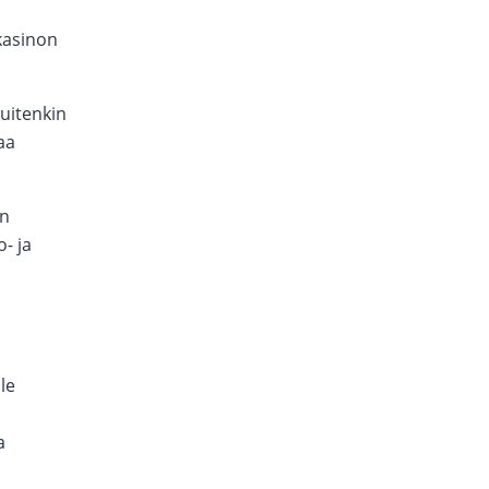
 kasinon
kuitenkin
aa
an
o- ja
le
a