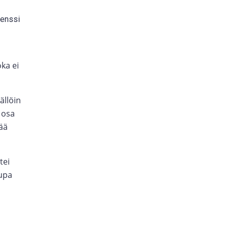
senssi
ka ei
ällöin
 osa
tää
tei
lupa