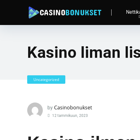
Nettik
Kasino liman li
Uncategorized
Casinobonukset
by
12 tammikuun, 2023