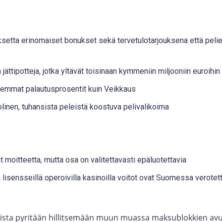
ksetta erinomaiset bonukset sekä tervetulotarjouksena että peli
 jättipotteja, jotka yltävät toisinaan kymmeniin miljooniin euroihin
remmat palautusprosentit kuin Veikkaus
linen, tuhansista peleistä koostuva pelivalikoima
t moitteetta, mutta osa on valitettavasti epäluotettavia
 lisensseillä operoivilla kasinoilla voitot ovat Suomessa verotet
mista pyritään hillitsemään muun muassa maksublokkien avul