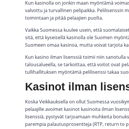
Kun kasinolla on jonkin maan myöntämä voimassa
valvottu ja turvallinen pelipaikka. Pelilisenssi
toimintaan ja pitää pelaajien puolta.
Vaikka Suomessa kuulee usein, että suomalaiset pel
sitä, että kyseisellä kasinolla ole Suomen myönt
Suomeen omaa kasinoa, mutta voivat tarjota kasi
Kun kasino ilman lisenssiä toimii niin sanotulla
talousalueella, se tarkoittaa, että voitot ovat pe
tullihallituksen myöntämä pelilisenssi takaa suom
Kasinot ilman lisen
Koska Veikkauksella on ollut Suomessa vuosiky
pelaajille avoimet kasinot kasinoita ilman lisen
lisenssiä, pystyvät tarjoamaan muhkeita bonuks
parempia palautusprosentteja (RTP, return to pla