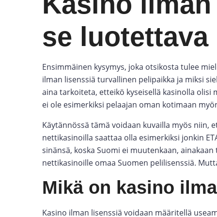
Kasino ilman
se luotettava
Ensimmäinen kysymys, joka otsikosta tulee miele
ilman lisenssiä turvallinen pelipaikka ja miksi si
aina tarkoiteta, etteikö kyseisellä kasinolla olis
ei ole esimerkiksi pelaajan oman kotimaan myön
Käytännössä tämä voidaan kuvailla myös niin, et
nettikasinoilla saattaa olla esimerkiksi jonkin
sinänsä, koska Suomi ei muutenkaan, ainakaan t
nettikasinoille omaa Suomen pelilisenssiä. Mut
Mikä on kasino ilma
Kasino ilman lisenssiä voidaan määritellä useamm