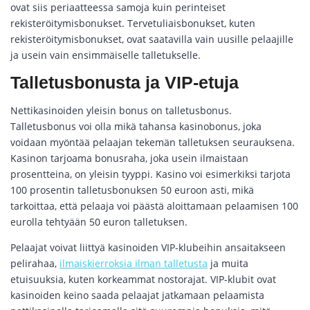
ovat siis periaatteessa samoja kuin perinteiset
rekisteröitymisbonukset. Tervetuliaisbonukset, kuten
rekisteröitymisbonukset, ovat saatavilla vain uusille pelaajille
ja usein vain ensimmäiselle talletukselle.
Talletusbonusta ja VIP-etuja
Nettikasinoiden yleisin bonus on talletusbonus.
Talletusbonus voi olla mikä tahansa kasinobonus, joka
voidaan myöntää pelaajan tekemän talletuksen seurauksena.
Kasinon tarjoama bonusraha, joka usein ilmaistaan
prosentteina, on yleisin tyyppi. Kasino voi esimerkiksi tarjota
100 prosentin talletusbonuksen 50 euroon asti, mikä
tarkoittaa, että pelaaja voi päästä aloittamaan pelaamisen 100
eurolla tehtyään 50 euron talletuksen.
Pelaajat voivat liittyä kasinoiden VIP-klubeihin ansaitakseen
pelirahaa,
ilmaiskierroksia ilman talletusta
ja muita
etuisuuksia, kuten korkeammat nostorajat. VIP-klubit ovat
kasinoiden keino saada pelaajat jatkamaan pelaamista