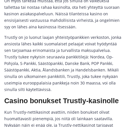
On myös tärkeää muistaa, että jos sinulla on vaikeuksia
tallettaa tai nostaa rahaa kasinolta, ota heti yhteyttä suoraan
kasinon asiakaspalveluun. Näissä tilanteissa kasino on
ensisijaisesti vastuussa mahdollisista virheistä, ja ongelmien
syy on lähes aina kasinossa itsessään.
Trustly on jo luonut laajan yhteistyöpankkien verkoston, jonka
ansiosta lähes kaikki suomalaiset pelaajat voivat hyödyntää
sen tarjoamaa erinomaista ja turvallista maksupalvelua.
Trustly tukee nykyisin seuraavia pankkitilejä: Nordea, Op-
Pohjola, S-Pankki, Säästöpankki, Danske Bank, POP Pankki,
Säästöpankki, Aktia, Ålandsbanken ja Handelsbanken. Mikäli
sinulla on ulkomainen pankkitili, Trustly, joka tukee nykyään
useimpia eurooppalaisia pankkeja noin 30 maassa, voi olla
sinulla silti käytettävissä.
Casino bonukset Trustly-kasinolle
Kun Trustly-nettikasinot avattiin, niiden bonukset olivat
huomattavasti pienempiä, jos niitä oli lainkaan saatavilla.
Nykyään näin ei enää ole, ja Trustly-nettikasinot tarjoavat