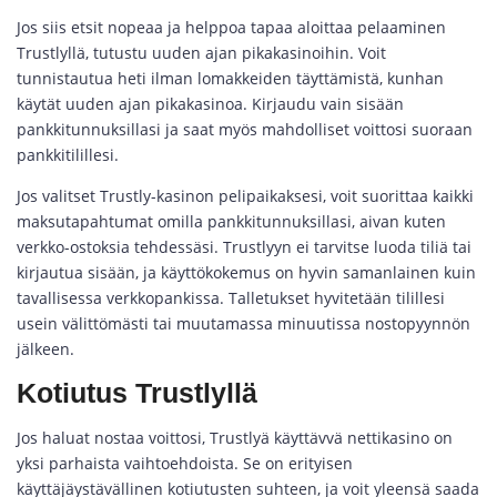
Jos siis etsit nopeaa ja helppoa tapaa aloittaa pelaaminen
Trustlyllä, tutustu uuden ajan pikakasinoihin. Voit
tunnistautua heti ilman lomakkeiden täyttämistä, kunhan
käytät uuden ajan pikakasinoa. Kirjaudu vain sisään
pankkitunnuksillasi ja saat myös mahdolliset voittosi suoraan
pankkitilillesi.
Jos valitset Trustly-kasinon pelipaikaksesi, voit suorittaa kaikki
maksutapahtumat omilla pankkitunnuksillasi, aivan kuten
verkko-ostoksia tehdessäsi. Trustlyyn ei tarvitse luoda tiliä tai
kirjautua sisään, ja käyttökokemus on hyvin samanlainen kuin
tavallisessa verkkopankissa. Talletukset hyvitetään tilillesi
usein välittömästi tai muutamassa minuutissa nostopyynnön
jälkeen.
Kotiutus Trustlyllä
Jos haluat nostaa voittosi, Trustlyä käyttävvä nettikasino on
yksi parhaista vaihtoehdoista. Se on erityisen
käyttäjäystävällinen kotiutusten suhteen, ja voit yleensä saada