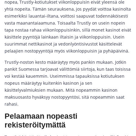
nopea, Trustly-kotiutukset viikonloppuisin eivät yleensä ole
yhtä nopeita. Tämän seurauksena, jos pyydät voittoa kasinolta
esimerkiksi lauantai-iltana, voittosi saapuvat todennäköisesti
vasta maanantaiaamuna. Toisaalta Trustly on usein nopein
tapa nostaa rahaa viikonloppuisinkin, sillä monet kasinot eivät
käsittele pyyntöjä lainkaan iltaisin ja viikonloppuisin. Usein
suurimmat nettikasinot ja vedonlyöntisivustot käsittelevät
pelaajien nostopyyntöjä myös viikonloppuisin ja pyhäpäivinä.
Trustly-noston kesto määräytyy myös pankin mukaan. Jotkin
pankit Suomessa tarjoavat välittömiä siirtoja, kun taas toisissa
voi kestää kauemmin. Useimmissa tapauksissa kotiutuksen
nopeus määräytyy kuitenkin kasinon ja sen
käsittelyvalmiuksien mukaan. Mitä nopeammin kasinon
maksuosasto hyväksyy nostopyyntösi, sitä nopeammin saat
rahasi.
Pelaamaan nopeasti
rekisteröitymättä