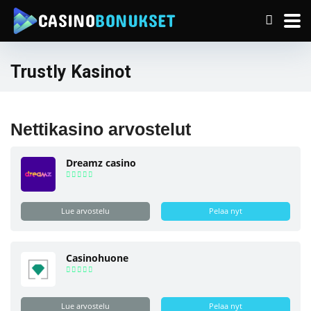
Trustly Kasinot
Nettikasino arvostelut
Dreamz casino
Lue arvostelu
Pelaa nyt
Casinohuone
Lue arvostelu
Pelaa nyt