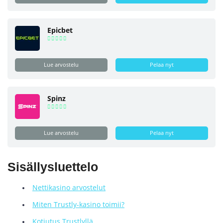
Epicbet
Lue arvostelu
Pelaa nyt
Spinz
Lue arvostelu
Pelaa nyt
Sisällysluettelo
Nettikasino arvostelut
Miten Trustly-kasino toimii?
Kotiutus Trustlyllä