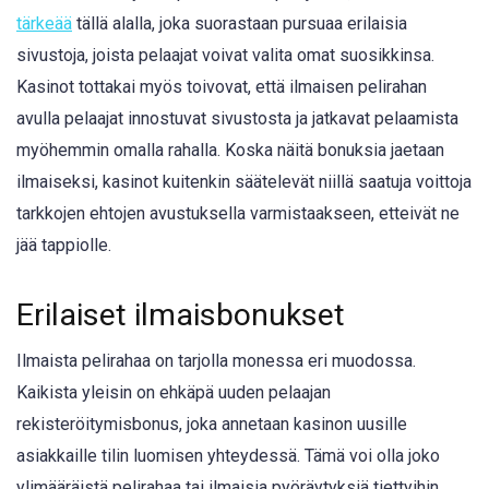
tärkeää
tällä alalla, joka suorastaan pursuaa erilaisia
sivustoja, joista pelaajat voivat valita omat suosikkinsa.
Kasinot tottakai myös toivovat, että ilmaisen pelirahan
avulla pelaajat innostuvat sivustosta ja jatkavat pelaamista
myöhemmin omalla rahalla. Koska näitä bonuksia jaetaan
ilmaiseksi, kasinot kuitenkin säätelevät niillä saatuja voittoja
tarkkojen ehtojen avustuksella varmistaakseen, etteivät ne
jää tappiolle.
Erilaiset ilmaisbonukset
Ilmaista pelirahaa on tarjolla monessa eri muodossa.
Kaikista yleisin on ehkäpä uuden pelaajan
rekisteröitymisbonus, joka annetaan kasinon uusille
asiakkaille tilin luomisen yhteydessä. Tämä voi olla joko
ylimääräistä pelirahaa tai ilmaisia pyöräytyksiä tiettyihin