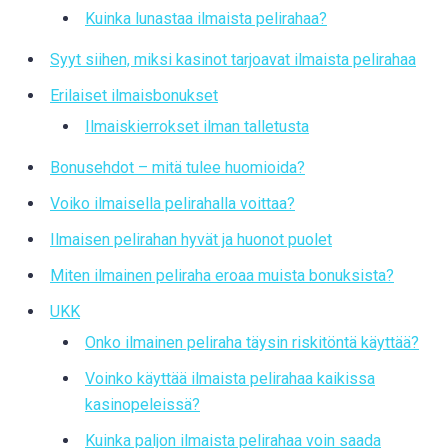
Kuinka lunastaa ilmaista pelirahaa?
Syyt siihen, miksi kasinot tarjoavat ilmaista pelirahaa
Erilaiset ilmaisbonukset
Ilmaiskierrokset ilman talletusta
Bonusehdot – mitä tulee huomioida?
Voiko ilmaisella pelirahalla voittaa?
Ilmaisen pelirahan hyvät ja huonot puolet
Miten ilmainen peliraha eroaa muista bonuksista?
UKK
Onko ilmainen peliraha täysin riskitöntä käyttää?
Voinko käyttää ilmaista pelirahaa kaikissa
kasinopeleissä?
Kuinka paljon ilmaista pelirahaa voin saada