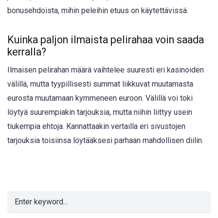
bonusehdoista, mihin peleihin etuus on käytettävissä.
Kuinka paljon ilmaista pelirahaa voin saada
kerralla?
Ilmaisen pelirahan määrä vaihtelee suuresti eri kasinoiden
välillä, mutta tyypillisesti summat liikkuvat muutamasta
eurosta muutamaan kymmeneen euroon. Välillä voi toki
löytyä suurempiakin tarjouksia, mutta niihin liittyy usein
tiukempia ehtoja. Kannattaakin vertailla eri sivustojen
tarjouksia toisiinsa löytääksesi parhaan mahdollisen diilin.