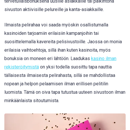
tervetuliaisbonuksena uusille asiakkaille tai palkintona
sivuston aktiivisille pelureille ja kanta-asiakkaille.
Ilmaista pelirahaa voi saada myöskin osallistumalla
kasinoiden tarjoamiin erilaisiin kampanjoihin tai
suosittelemalla kavereita pelisivustoille. Jaossa on monia
erilaisia vaihtoehtoja, sillä ihan kuten kasinoita, myös
bonuksia on moneen eri lähtöön. Laadukas
kasino ilman
rekisteröitymistä
on yksi todella suosittu tapa nauttia
tällaisesta ilmaisesta pelirahasta, sillä se mahdollistaa
nopean ja helpon pelaamisen ilman erillisen pelitilin
luomista. Tämä on oiva tapa tutustua uuteen sivustoon ilman
minkäänlaista sitoutumista.