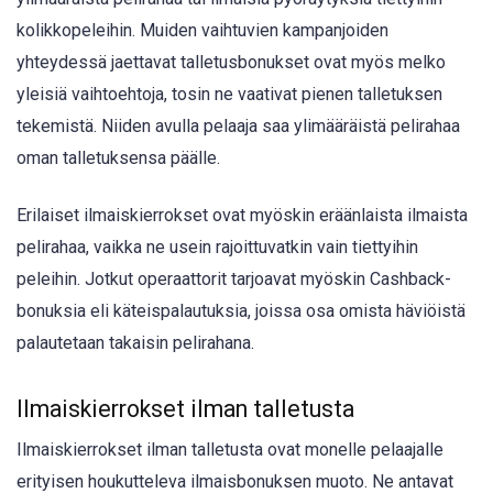
kolikkopeleihin. Muiden vaihtuvien kampanjoiden
yhteydessä jaettavat talletusbonukset ovat myös melko
yleisiä vaihtoehtoja, tosin ne vaativat pienen talletuksen
tekemistä. Niiden avulla pelaaja saa ylimääräistä pelirahaa
oman talletuksensa päälle.
Erilaiset ilmaiskierrokset ovat myöskin eräänlaista ilmaista
pelirahaa, vaikka ne usein rajoittuvatkin vain tiettyihin
peleihin. Jotkut operaattorit tarjoavat myöskin Cashback-
bonuksia eli käteispalautuksia, joissa osa omista häviöistä
palautetaan takaisin pelirahana.
Ilmaiskierrokset ilman talletusta
Ilmaiskierrokset ilman talletusta ovat monelle pelaajalle
erityisen houkutteleva ilmaisbonuksen muoto. Ne antavat