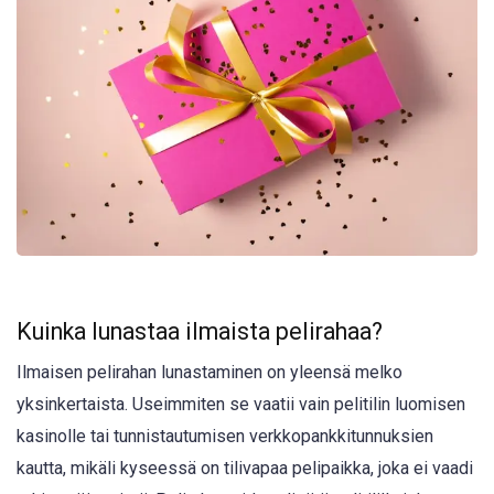
Kuinka lunastaa ilmaista pelirahaa?
Ilmaisen pelirahan lunastaminen on yleensä melko
yksinkertaista. Useimmiten se vaatii vain pelitilin luomisen
kasinolle tai tunnistautumisen verkkopankkitunnuksien
kautta, mikäli kyseessä on tilivapaa pelipaikka, joka ei vaadi