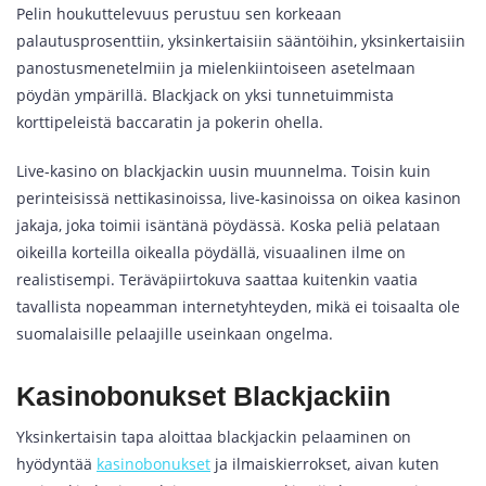
Pelin houkuttelevuus perustuu sen korkeaan
palautusprosenttiin, yksinkertaisiin sääntöihin, yksinkertaisiin
panostusmenetelmiin ja mielenkiintoiseen asetelmaan
pöydän ympärillä. Blackjack on yksi tunnetuimmista
korttipeleistä baccaratin ja pokerin ohella.
Live-kasino on blackjackin uusin muunnelma. Toisin kuin
perinteisissä nettikasinoissa, live-kasinoissa on oikea kasinon
jakaja, joka toimii isäntänä pöydässä. Koska peliä pelataan
oikeilla korteilla oikealla pöydällä, visuaalinen ilme on
realistisempi. Teräväpiirtokuva saattaa kuitenkin vaatia
tavallista nopeamman internetyhteyden, mikä ei toisaalta ole
suomalaisille pelaajille useinkaan ongelma.
Kasinobonukset Blackjackiin
Yksinkertaisin tapa aloittaa blackjackin pelaaminen on
hyödyntää
kasinobonukset
ja ilmaiskierrokset, aivan kuten