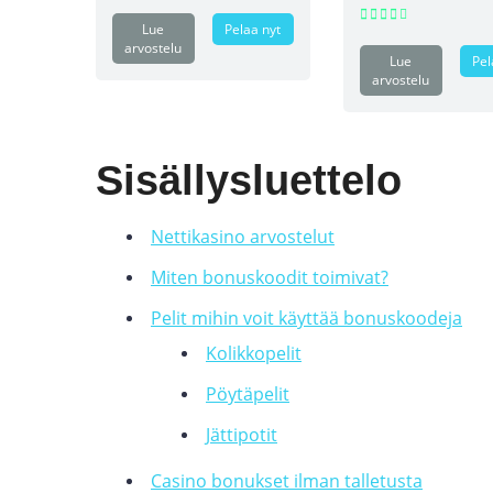
Lue
Pelaa nyt
arvostelu
Lue
Pel
arvostelu
Sisällysluettelo
Nettikasino arvostelut
Miten bonuskoodit toimivat?
Pelit mihin voit käyttää bonuskoodeja
Kolikkopelit
Pöytäpelit
Jättipotit
Casino bonukset ilman talletusta