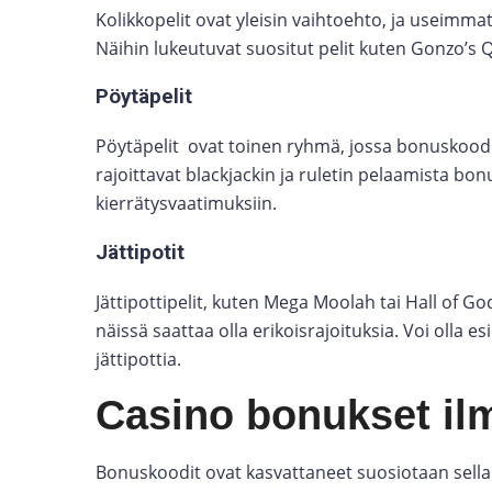
Kolikkopelit ovat yleisin vaihtoehto, ja useimma
Näihin lukeutuvat suositut pelit kuten Gonzo’s 
Pöytäpelit
Pöytäpelit ovat toinen ryhmä, jossa bonuskoodej
rajoittavat blackjackin ja ruletin pelaamista bo
kierrätysvaatimuksiin.
Jättipotit
Jättipottipelit, kuten Mega Moolah tai Hall of 
näissä saattaa olla erikoisrajoituksia. Voi olla e
jättipottia.
Casino bonukset ilm
Bonuskoodit ovat kasvattaneet suosiotaan sellais