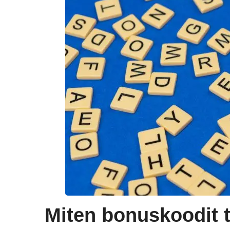
Miten bonuskoodit 