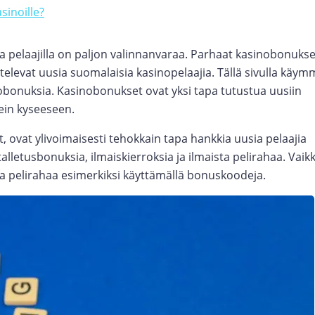
sinoille?
la pelaajilla on paljon valinnanvaraa. Parhaat kasinobonukse
uttelevat uusia suomalaisia kasinopelaajia. Tällä sivulla käym
sinobonuksia. Kasinobonukset ovat yksi tapa tutustua uusiin
sein kyseeseen.
 ovat ylivoimaisesti tehokkain tapa hankkia uusia pelaajia
alletusbonuksia, ilmaiskierroksia ja ilmaista pelirahaa. Vaikk
aista pelirahaa esimerkiksi käyttämällä bonuskoodeja.