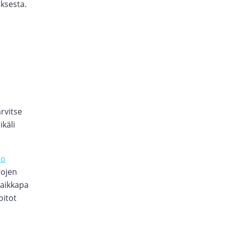
uksesta.
rvitse
käli
no
tojen
vaikkapa
oitot