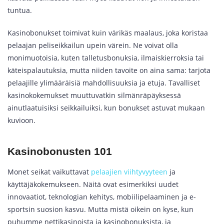
tuntua.
Kasinobonukset toimivat kuin värikäs maalaus, joka koristaa
pelaajan peliseikkailun upein värein. Ne voivat olla
monimuotoisia, kuten talletusbonuksia, ilmaiskierroksia tai
käteispalautuksia, mutta niiden tavoite on aina sama: tarjota
pelaajille ylimääräisiä mahdollisuuksia ja etuja. Tavalliset
kasinokokemukset muuttuvatkin silmänräpäyksessä
ainutlaatuisiksi seikkailuiksi, kun bonukset astuvat mukaan
kuvioon.
Kasinobonusten 101
Monet seikat vaikuttavat
pelaajien viihtyvyyteen
ja
käyttäjäkokemukseen. Näitä ovat esimerkiksi uudet
innovaatiot, teknologian kehitys, mobiilipelaaminen ja e-
sportsin suosion kasvu. Mutta mistä oikein on kyse, kun
puhumme nettikasinoista ja kasinobonuksista, ja